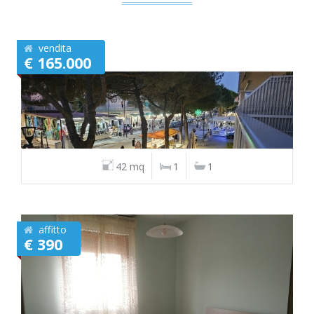
vendita
€ 165.000
42 mq
1
1
affitto
€ 390