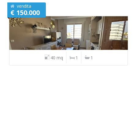
vendita
€ 150.000
40 mq
1
1