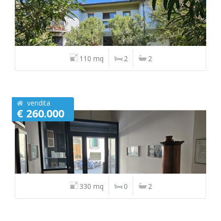
110 mq
2
2
vendita
€ 260.000
330 mq
0
2