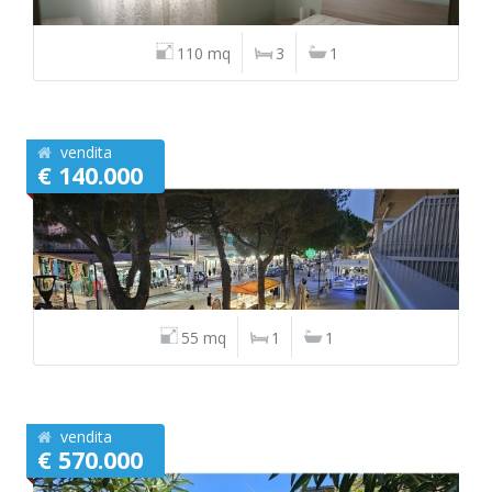
110 mq
3
1
vendita
€ 140.000
55 mq
1
1
vendita
€ 570.000