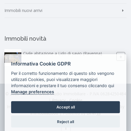
Immobili nuovi arrivi
Immobili novità
Civile abitazione a Lido di savio (Ravenna)
+
Informativa Cookie GDPR
Per il corretto funzionamento di questo sito vengono
utilizzati Cookies, puoi visualizzare maggiori
informazioni e prestare il tuo consenso cliccando qui
Manage preferences
© 2026 Vannucci Greta Studio Immobiliare - P.IVA 06284250484
|
Privacy
-
Cookie
Immobili aggiornati automaticamente al 07/08/26 • System by
Accept all
Immobilia2000
| Powered by
Binergy
Reject all