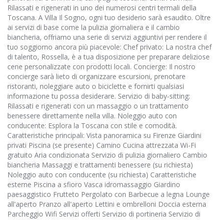
Rilassati e rigenerati in uno dei numerosi centri termali della
Toscana. A Villa Il Sogno, ogni tuo desiderio sarà esaudito. Oltre
ai servizi di base come la pulizia giornaliera e il cambio
biancheria, offriamo una serie di servizi aggiuntivi per rendere il
tuo soggiorno ancora più piacevole: Chef privato: La nostra chef
di talento, Rossella, è a tua disposizione per preparare deliziose
cene personalizzate con prodotti locali. Concierge: Il nostro
concierge sarà lieto di organizzare escursioni, prenotare
ristoranti, noleggiare auto o biciclette e fornirti qualsiasi
informazione tu possa desiderare. Servizio di baby-sitting:
Rilassati e rigenerati con un massaggio o un trattamento
benessere direttamente nella villa. Noleggio auto con
conducente: Esplora la Toscana con stile e comodità.
Caratteristiche principali: Vista panoramica su Firenze Giardini
privati Piscina (se presente) Camino Cucina attrezzata Wi-Fi
gratuito Aria condizionata Servizio di pulizia giornaliero Cambio
biancheria Massaggi e trattamenti benessere (su richiesta)
Noleggio auto con conducente (su richiesta) Caratteristiche
esterne Piscina a sfioro Vasca idromassaggio Giardino
paesaggistico Frutteto Pergolato con Barbecue a legna Lounge
all'aperto Pranzo all'aperto Lettini e ombrelloni Doccia esterna
Parcheggio Wifi Servizi offerti Servizio di portineria Servizio di