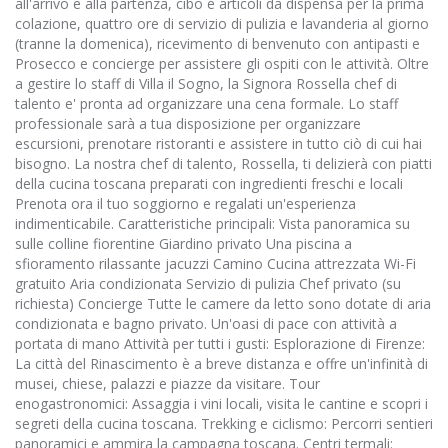
all'arrivo e alla partenza, cibo e articoli da dispensa per la prima
colazione, quattro ore di servizio di pulizia e lavanderia al giorno
(tranne la domenica), ricevimento di benvenuto con antipasti e
Prosecco e concierge per assistere gli ospiti con le attività. Oltre
a gestire lo staff di Villa il Sogno, la Signora Rossella chef di
talento e' pronta ad organizzare una cena formale. Lo staff
professionale sarà a tua disposizione per organizzare
escursioni, prenotare ristoranti e assistere in tutto ciò di cui hai
bisogno. La nostra chef di talento, Rossella, ti delizierà con piatti
della cucina toscana preparati con ingredienti freschi e locali
Prenota ora il tuo soggiorno e regalati un'esperienza
indimenticabile. Caratteristiche principali: Vista panoramica su
sulle colline fiorentine Giardino privato Una piscina a
sfioramento rilassante jacuzzi Camino Cucina attrezzata Wi-Fi
gratuito Aria condizionata Servizio di pulizia Chef privato (su
richiesta) Concierge Tutte le camere da letto sono dotate di aria
condizionata e bagno privato. Un'oasi di pace con attività a
portata di mano Attività per tutti i gusti: Esplorazione di Firenze:
La città del Rinascimento è a breve distanza e offre un'infinità di
musei, chiese, palazzi e piazze da visitare. Tour
enogastronomici: Assaggia i vini locali, visita le cantine e scopri i
segreti della cucina toscana. Trekking e ciclismo: Percorri sentieri
panoramici e ammira la campagna toscana. Centri termali: