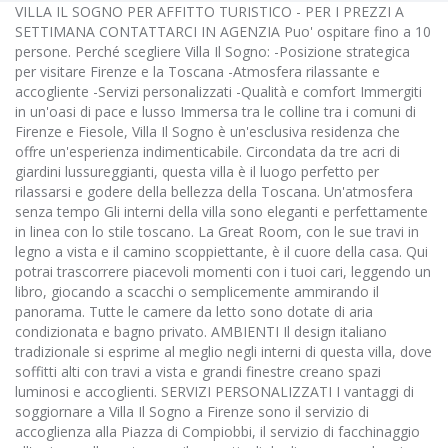
VILLA IL SOGNO PER AFFITTO TURISTICO - PER I PREZZI A
SETTIMANA CONTATTARCI IN AGENZIA Puo' ospitare fino a 10
persone. Perché scegliere Villa Il Sogno: -Posizione strategica
per visitare Firenze e la Toscana -Atmosfera rilassante e
accogliente -Servizi personalizzati -Qualità e comfort Immergiti
in un'oasi di pace e lusso Immersa tra le colline tra i comuni di
Firenze e Fiesole, Villa Il Sogno è un'esclusiva residenza che
offre un'esperienza indimenticabile. Circondata da tre acri di
giardini lussureggianti, questa villa è il luogo perfetto per
rilassarsi e godere della bellezza della Toscana. Un'atmosfera
senza tempo Gli interni della villa sono eleganti e perfettamente
in linea con lo stile toscano. La Great Room, con le sue travi in
legno a vista e il camino scoppiettante, è il cuore della casa. Qui
potrai trascorrere piacevoli momenti con i tuoi cari, leggendo un
libro, giocando a scacchi o semplicemente ammirando il
panorama. Tutte le camere da letto sono dotate di aria
condizionata e bagno privato. AMBIENTI Il design italiano
tradizionale si esprime al meglio negli interni di questa villa, dove
soffitti alti con travi a vista e grandi finestre creano spazi
luminosi e accoglienti. SERVIZI PERSONALIZZATI I vantaggi di
soggiornare a Villa Il Sogno a Firenze sono il servizio di
accoglienza alla Piazza di Compiobbi, il servizio di facchinaggio